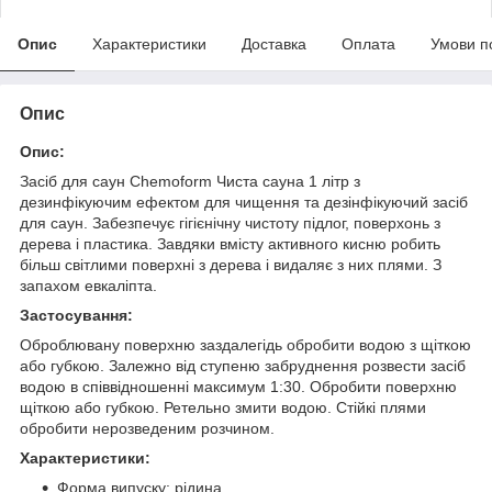
Опис
Характеристики
Доставка
Оплата
Умови п
Опис
Опис:
Засіб для саун Chemoform Чиста сауна 1 літр з
дезинфікуючим ефектом для чищення та дезінфікуючий засіб
для саун. Забезпечує гігієнічну чистоту підлог, поверхонь з
дерева і пластика. Завдяки вмісту активного кисню робить
більш світлими поверхні з дерева і видаляє з них плями. З
запахом евкаліпта.
Застосування:
Оброблювану поверхню заздалегідь обробити водою з щіткою
або губкою. Залежно від ступеню забруднення розвести засіб
водою в співвідношенні максимум 1:30. Обробити поверхню
щіткою або губкою. Ретельно змити водою. Стійкі плями
обробити нерозведеним розчином.
Характеристики:
Форма випуску: рідина