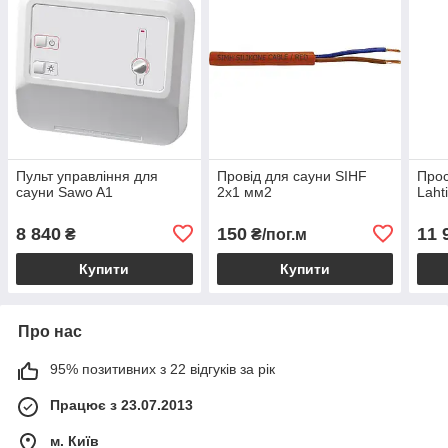
Пульт управління для
Провід для сауни SIHF
Прос
сауни Sawo A1
2х1 мм2
Laht
8 840
150
11 
₴
₴/пог.м
Купити
Купити
Про нас
95% позитивних з 22 відгуків за рік
Працює з 23.07.2013
м. Київ