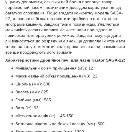
у цьому допомогти, оскільки цей бренд пропонує товар,
перевірений часом і позитивним досвідом користування від
багатьох споживачів. Якщо згадати конкретну модель SAGA-
22, то вона в собі здатна вмістити приблизно сто п'ятдесят
кілограмів
каміння
. Завдяки таким показникам, з'являється
можливість досягти великої кількості пари при відносно
невисоких температурних режимах. Завдяки тому, що дана
піч відноситься до розряду кам'янок, це дозволяє їй утримати
тепло навіть у ті моменти, коли дрова вже згасли, а камінчики
все ще продовжують його тримати.
Характеристики дров'яної печі для лазні Kastor SAGA-22:
Мінімальний об'єм приміщення (м3): 12
Максимальний об'єм приміщення (м3): 22
Ширина (мм): 600
Висота (мм): 825
Глибина (мм): 585
Вага (кг): 93
Місткість каменів (кг): 145-150
Безпечне відстань по боках і позаду (мм): 500
Безпечне відстань вгору (мм): 1200