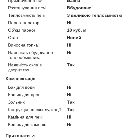
Призначення печі
Банна
Розташування печі
Вбудоване
Теплоємність печі
З великою теплоємністю
Парогенератор
Ні
Об'єм парної
18 куб. м
Стан
Новий
Виносна топка
Ні
Наявність вбудованого
Ні
теплообмінника
Наявність скла в
Так
дверцятах
Комплектація
Бак для води
Ні
Кошик для дров
Ні
Зольник
Так
Інструкція по експлуатації
Так
Каміння для печі
Ні
Кошик для каменів
Ні
Приховати