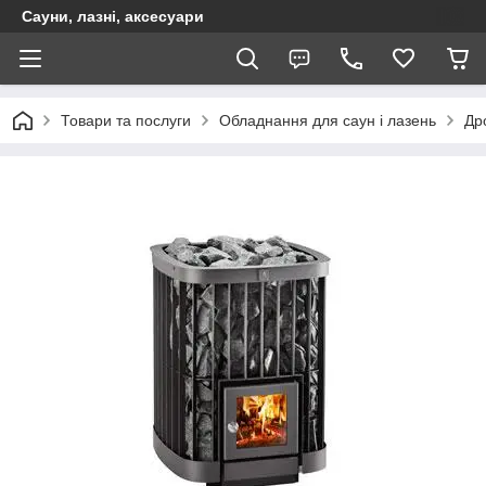
Сауни, лазні, аксесуари
Товари та послуги
Обладнання для саун і лазень
Дро