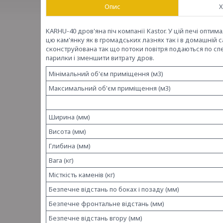
Опис
Х
KARHU-40 дров'яна піч компанії Kastor. У цій печі опт
цю кам'янку як в громадських лазнях так і в домашній с
сконструйована так що потоки повітря подаються по с
парилки і зменшити витрату дров.
Мінімальний об'єм приміщення (м3)
Максимальний об'єм приміщення (м3)
Ширина (мм)
Висота (мм)
Глибина (мм)
Вага (кг)
Місткість каменів (кг)
Безпечне відстань по боках і позаду (мм)
Безпечне фронтальне відстань (мм)
Безпечне відстань вгору (мм)