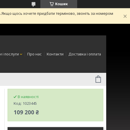
Кошик
.Якщо щось хочете придбати терміново, звоніть за номером
 і послуги
Про нас
Контакти
Доставка і оплата
В наявності
Код:
1023445
109 200 ₴