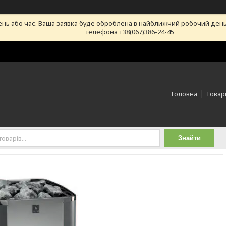
ень або час. Ваша заявка буде оброблена в найближчий робочий день
телефона +38(067)386-24-45
Головна
Товари
Знайти