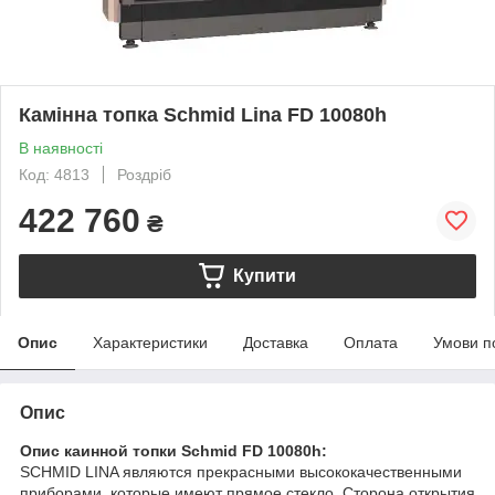
Камінна топка Schmid Lina FD 10080h
В наявності
Код: 4813
Роздріб
422 760
₴
Купити
Опис
Характеристики
Доставка
Оплата
Умови п
Опис
Опис каинной топки Schmid FD 10080h:
SCHMID LINA являются прекрасными высококачественными
приборами, которые имеют прямое стекло. Сторона открытия