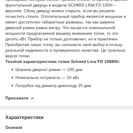
фронтальной дверцы в модели SCHMID LINA FD 100H –
верхняя. Сбоку дверцу можно открыть, если вы решили
почистить стекло. Отопительный прибор является мощным и
имеет достаточно габаритные размеры, так как ширина
дверной рамки равна метру. Что касается номинальной
мощности предлагаемой вашему вниманию топки, то это
десять кВт. Прибор не только долговечен, но и практичен.
Приобретая такую топку, вы склоняете свой выбор в пользу
реальной надежности и проверенного качества. Це тунельна
версія топки.
Технічні характеристики топки Schmid Lina FD 10080h:
Ширина дверної рамки — 100 див.
Номінальна потужність — 10 кВт.
Патрубок під діаметр димоходу 25 див.
Приховати
Характеристики
Основні