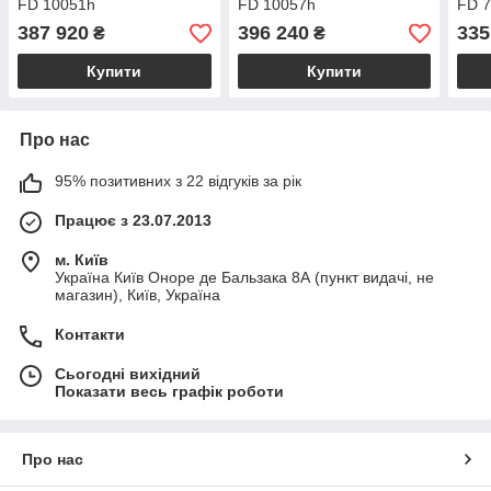
FD 10051h
FD 10057h
FD 
387 920
396 240
335
₴
₴
Купити
Купити
Про нас
95% позитивних з 22 відгуків за рік
Працює з 23.07.2013
м. Київ
Україна Київ Оноре де Бальзака 8А (пункт видачі, не
магазин), Київ, Україна
Контакти
Сьогодні вихідний
Показати весь графік роботи
Про нас