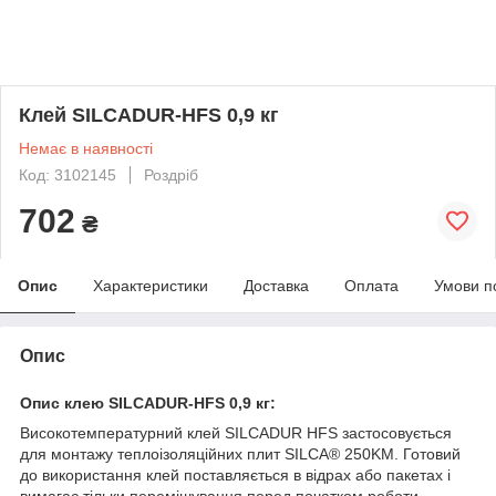
Клей SILCADUR-HFS 0,9 кг
Немає в наявності
Код: 3102145
Роздріб
702
₴
Опис
Характеристики
Доставка
Оплата
Умови п
Опис
Опис клею SILCADUR-HFS 0,9 кг:
Високотемпературний клей SILCADUR HFS застосовується
для монтажу теплоізоляційних плит SILCA® 250KM. Готовий
до використання клей поставляється в відрах або пакетах і
вимагає тільки перемішування перед початком роботи.