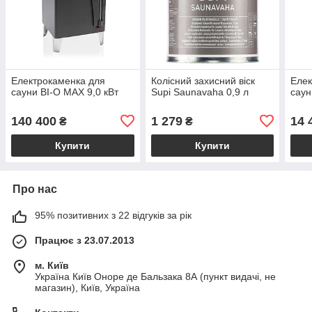
Електрокаменка для
Колісний захисний віск
Елек
сауни BI-O MAX 9,0 кВт
Supi Saunavaha 0,9 л
саун
140 400
1 279
14 
₴
₴
Купити
Купити
Про нас
95% позитивних з 22 відгуків за рік
Працює з 23.07.2013
м. Київ
Україна Київ Оноре де Бальзака 8А (пункт видачі, не
магазин), Київ, Україна