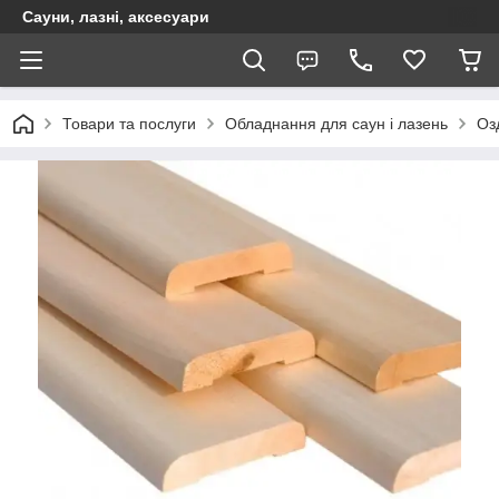
Сауни, лазні, аксесуари
Товари та послуги
Обладнання для саун і лазень
Оз