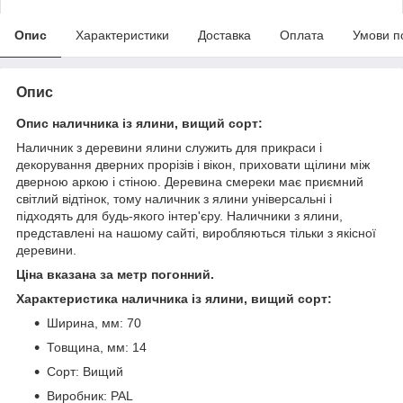
Опис
Характеристики
Доставка
Оплата
Умови п
Опис
Опис
наличника із ялини, вищий сорт:
Наличник з деревини ялини служить для прикраси і
декорування дверних прорізів і вікон, приховати щілини між
дверною аркою і стіною. Деревина смереки має приємний
світлий відтінок, тому наличник з ялини універсальні і
підходять для будь-якого інтер'єру. Наличники з ялини,
представлені на нашому сайті, виробляються тільки з якісної
деревини.
Ціна вказана за метр погонний.
Характеристика наличника із ялини, вищий сорт:
Ширина, мм: 70
Товщина, мм: 14
Сорт: Вищий
Виробник: PAL