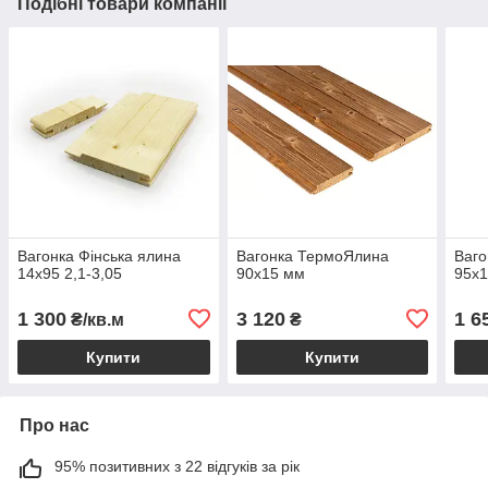
Подібні товари компанії
Вагонка Фінська ялина
Вагонка ТермоЯлина
Ваго
14х95 2,1-3,05
90х15 мм
95х
1 300
3 120
1 6
₴/кв.м
₴
Купити
Купити
Про нас
95% позитивних з 22 відгуків за рік