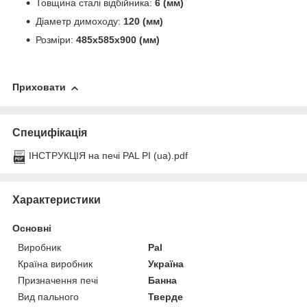
Товщина сталі відбійника:
6 (мм)
Діаметр димоходу:
120 (мм)
Розміри:
485х585х900 (мм)
Приховати
Специфікація
ІНСТРУКЦІЯ на печі PAL РI (ua).pdf
Характеристики
Основні
Виробник
Pal
Країна виробник
Україна
Призначення печі
Банна
Вид пального
Тверде