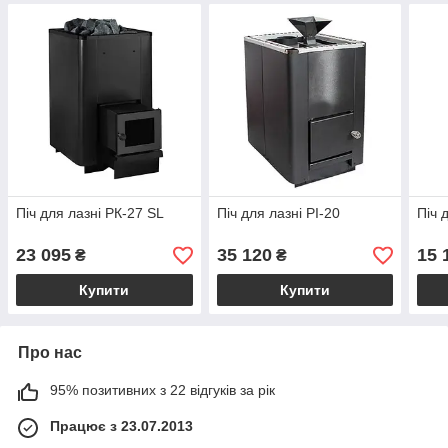
Піч для лазні РК-27 SL
Піч для лазні PI-20
Піч 
23 095
35 120
15 
₴
₴
Купити
Купити
Про нас
95% позитивних з 22 відгуків за рік
Працює з 23.07.2013