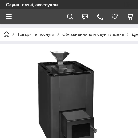
Сауни, лазні, аксесуари
Товари та послуги
Обладнання для саун і лазень
Дро