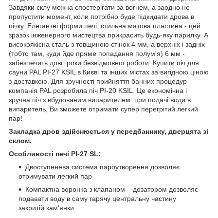
Завдяки склу можна спостерігати за вогнем, а заодно не
пропустити момент, коли потрібно буде підкидати дрова в
пічку. Елегантні форми печі, стильна матова пластина - цей
зразок інженерного мистецтва прикрасить будь-яку парилку. А
високоякісна сталь з товщиною стінок 4 мм, а верхніх і задніх
(тобто там, куди йде пряме попадання полум'я) 6 мм -
забезпечить довгі роки безвідмовної роботи. Купити піч для
сауни PAL PI-27 KSIL в Києві та інших містах за вигідною ціною
з доставкою. Для зручності прийняття банних процедур
компанія PAL розробила піч PI-20 KSIL. Це економічна і
зручна піч з вбудованим випарителем. при подачі води в
випаритель, Ви зможете отримати супер перегрітий легкий
пар!
Закладка дров здійснюється у передбаннику, дверцята зі
склом.
Особливості печі PI-27 SL:
Двоступенева система пароутворення дозволяє
отримувати легкий пар
Компактна воронка з клапаном – дозатором дозволяє
подавати воду в саму гарячу центральну частину
закритій кам'янки