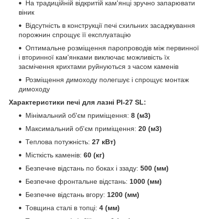
На традиційній відкритій кам'янці зручно запарювати
віник
Відсутність в конструкції печі схильних засаджування
порожнин спрощує її експлуатацію
Оптимальне розміщення паропроводів між первинної
і вторинної кам'янками виключає можливість їх
засмічення крихтами руйнуються з часом каменів
Розміщення димоходу полегшує і спрощує монтаж
димоходу
Характеристики печі для лазні PI-27 SL:
Мінімальний об'єм приміщення:
8 (м3)
Максимальний об'єм приміщення:
20 (м3)
Теплова потужність:
27 кВт)
Місткість каменів:
60 (кг)
Безпечне відстань по боках і ззаду:
500 (мм)
Безпечне фронтальне відстань:
1000 (мм)
Безпечне відстань вгору:
1200 (мм)
Товщина сталі в топці:
4 (мм)