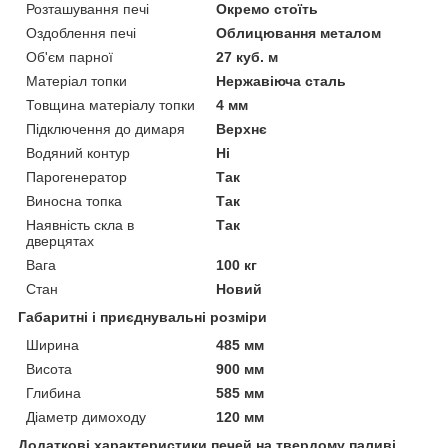
Розташування печі
Окремо стоїть
Оздоблення печі
Облицювання металом
Об'єм парної
27 куб. м
Матеріал топки
Нержавіюча сталь
Товщина матеріалу топки
4 мм
Підключення до димаря
Верхнє
Водяний контур
Ні
Парогенератор
Так
Виносна топка
Так
Наявність скла в
Так
дверцятах
Вага
100 кг
Стан
Новий
Габаритні і приєднувальні розміри
Ширина
485 мм
Висота
900 мм
Глибина
585 мм
Діаметр димоходу
120 мм
Додаткові характеристики печей на твердому паливі