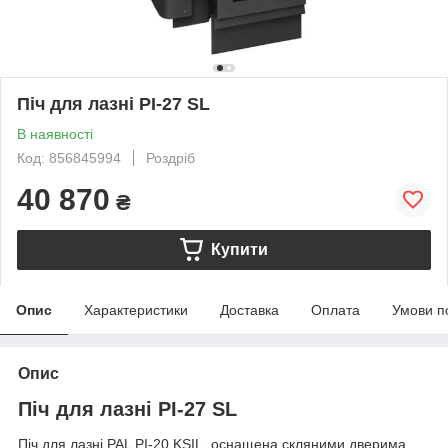
Піч для лазні PI-27 SL
В наявності
Код: 856845994
Роздріб
40 870
₴
Купити
Опис
Характеристики
Доставка
Оплата
Умови п
Опис
Піч для лазні PI-27 SL
Піч для лазні PAL PI-20 KSIL, оснащена скляними дверима.