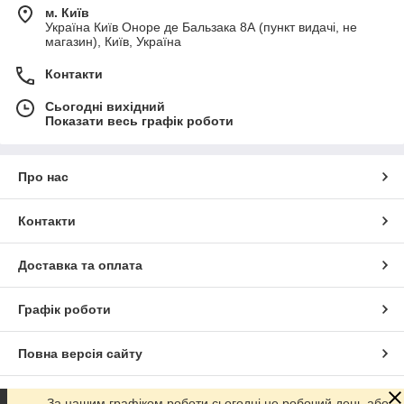
м. Київ
Україна Київ Оноре де Бальзака 8А (пункт видачі, не
магазин), Київ, Україна
Контакти
Сьогодні вихідний
Показати весь графік роботи
Про нас
Контакти
Доставка та оплата
Графік роботи
Повна версія сайту
Сайт створено на маркетплейсі
Prom.ua
За нашим графіком роботи сьогодні не робочий день або