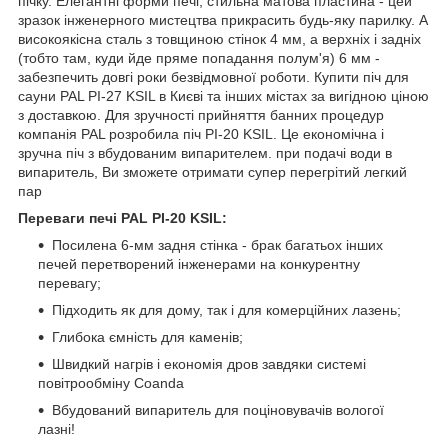
пічку. Елегантні форми печі, стильна матова пластина - цей
зразок інженерного мистецтва прикрасить будь-яку парилку. А
високоякісна сталь з товщиною стінок 4 мм, а верхніх і задніх
(тобто там, куди йде пряме попадання полум'я) 6 мм -
забезпечить довгі роки безвідмовної роботи. Купити піч для
сауни PAL PI-27 KSIL в Києві та інших містах за вигідною ціною
з доставкою. Для зручності прийняття банних процедур
компанія PAL розробила піч PI-20 KSIL. Це економічна і
зручна піч з вбудованим випарителем. при подачі води в
випаритель, Ви зможете отримати супер перегрітий легкий
пар
Переваги печі PAL PI-20 KSIL:
Посилена 6-мм задня стінка - брак багатьох інших
печей перетворений інженерами на конкурентну
перевагу;
Підходить як для дому, так і для комерційних лазень;
Глибока ємність для каменів;
Швидкий нагрів і економія дров завдяки системі
повітрообміну Coanda
Вбудований випаритель для поціновувачів вологої
лазні!