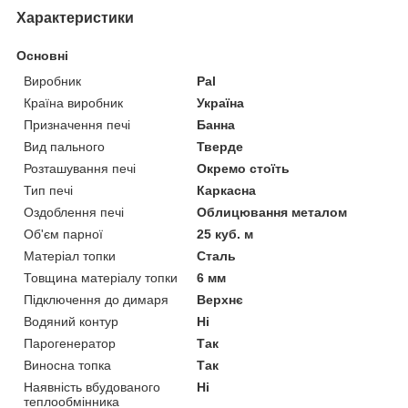
Характеристики
Основні
Виробник
Pal
Країна виробник
Україна
Призначення печі
Банна
Вид пального
Тверде
Розташування печі
Окремо стоїть
Тип печі
Каркасна
Оздоблення печі
Облицювання металом
Об'єм парної
25 куб. м
Матеріал топки
Сталь
Товщина матеріалу топки
6 мм
Підключення до димаря
Верхнє
Водяний контур
Ні
Парогенератор
Так
Виносна топка
Так
Наявність вбудованого
Ні
теплообмінника