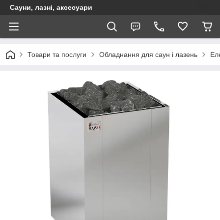
Сауни, лазні, аксесуари
Товари та послуги
Обладнання для саун і лазень
Ел