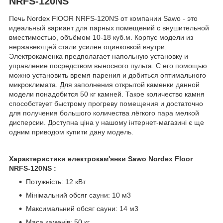
NRFS-120NS
Печь Nordex FlOOR NRFS-120NS от компании Sawo - это
идеальный вариант для парных помещений с внушительной
вместимостью, объёмом 10-18 куб.м. Корпус модели из
нержавеющей стали усилен оцинковкой внутри.
Электрокаменка предполагает напольную установку и
управление посредством выносного пульта. С его помощью
можно установить время парения и добиться оптимального
микроклимата. Для заполнения открытой каменки данной
модели понадобится 50 кг камней. Такое количество камня
способствует быстрому прогреву помещения и достаточно
для получения большого количества лёгкого пара мелкой
дисперсии. Доступна ціна у нашому інтернет-магазині є ще
одним приводом купити дану модель.
Характеристики
електрокам'янки
Sawo Nordex
Floor
NRFS-120NS
:
Потужність: 12 кВт
Мінімальний обсяг сауни: 10 м3
Максимальний обсяг сауни: 14 м3
Маса каменів: 50 кг.