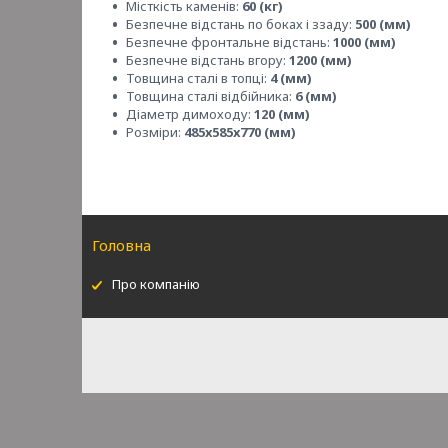
Місткість каменів:
60 (кг)
Безпечне відстань по боках і ззаду:
500 (мм)
Безпечне фронтальне відстань:
1000 (мм)
Безпечне відстань вгору:
1200 (мм)
Товщина сталі в топці:
4 (мм)
Товщина сталі відбійника:
6 (мм)
Діаметр димоходу:
120 (мм)
Розміри:
485х585х770 (мм)
Головна
Про компанію