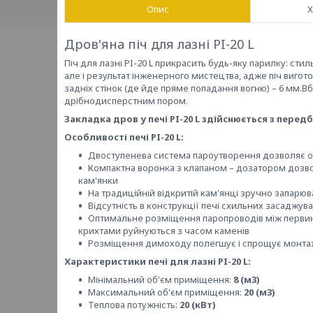
Опис
Х
Дров'яна піч для лазні PI-20 L
Піч для лазні PI-20 L прикрасить будь-яку парилку: стил
але і результат інженерного мистецтва, адже піч виготов
задніх стінок (де йде пряме попадання вогню) – 6 мм
дрібнодисперстним пором.
Закладка дров у печі PI-20 L здійснюється з перед
Особливості печі PI-20 L:
Двоступенева система пароутворення дозволяє о
Компактна воронка з клапаном – дозатором дозво
кам'янки
На традиційній відкритій кам'янці зручно запарю
Відсутність в конструкції печі схильних засаджу
Оптимальне розміщення паропроводів між первинн
крихтами руйнуються з часом каменів
Розміщення димоходу полегшує і спрощує монт
Характеристики печі для лазні PI-20 L:
Мінімальний об'єм приміщення:
8 (м3)
Максимальний об'єм приміщення:
20 (м3)
Теплова потужність:
20 (кВт)