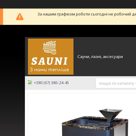
За нашим графіком роботи сьогодні не робочий д
Сауни, лазні, аксесуари
+380 (67) 386-24-45