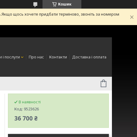
Кошик
.Якщо щось хочете придбати терміново, звоніть за номером
 і послуги
Про нас
Контакти
Доставка і оплата
В наявності
Код:
9523626
36 700 ₴