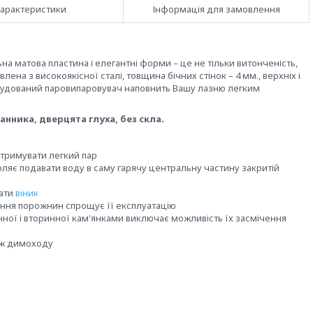
арактеристики
Інформація для замовлення
ьна матова пластина і елегантні форми – це не тільки витонченість,
лена з високоякісної сталі, товщина бічних стінок – 4 мм., верхніх і
.Вбудований паровипаровувач наповнить Вашу лазню легким
банника, дверцята глуха, без скла.
тримувати легкий пар
ляє подавати воду в саму гарячу центральну частину закритій
вати
віник
вання порожнин спрощує її експлуатацію
ої і вторинної кам'янками виключає можливість їх засмічення
аж димоходу