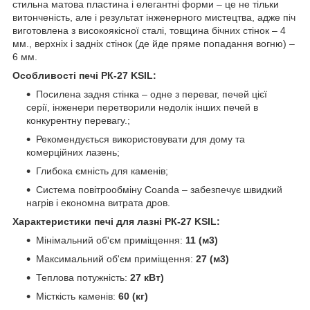
стильна матова пластина і елегантні форми – це не тільки
витонченість, але і результат інженерного мистецтва, адже піч
виготовлена з високоякісної сталі, товщина бічних стінок – 4
мм., верхніх і задніх стінок (де йде пряме попадання вогню) –
6 мм.
Особливості печі РК-27 KSIL:
Посилена задня стінка – одне з переваг, печей цієї
серії, інженери перетворили недолік інших печей в
конкурентну перевагу.;
Рекомендується використовувати для дому та
комерційних лазень;
Глибока ємність для каменів;
Система повітрообміну Coanda – забезпечує швидкий
нагрів і економна витрата дров.
Характеристики печі для лазні РК-27 KSIL:
Мінімальний об'єм приміщення:
11 (м3)
Максимальний об'єм приміщення:
27 (м3)
Теплова потужність:
27 кВт)
Місткість каменів:
60 (кг)