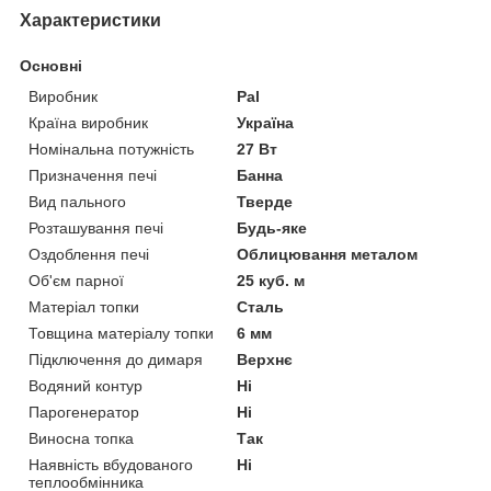
Характеристики
Основні
Виробник
Pal
Країна виробник
Україна
Номінальна потужність
27 Вт
Призначення печі
Банна
Вид пального
Тверде
Розташування печі
Будь-яке
Оздоблення печі
Облицювання металом
Об'єм парної
25 куб. м
Матеріал топки
Сталь
Товщина матеріалу топки
6 мм
Підключення до димаря
Верхнє
Водяний контур
Ні
Парогенератор
Ні
Виносна топка
Так
Наявність вбудованого
Ні
теплообмінника