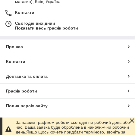
магазин), Київ, Україна
Контакти
Сьогодні вихідний
Показати весь графік роботи
Про нас
Контакти
Доставка та оплата
Графік роботи
Повна версія сайту
Сайт створено на маркетплейсі
Prom.ua
За нашим графіком роботи сьогодні не робочий день або
час. Ваша заявка буде оброблена в найближчий робочий
день.Якщо щось хочете придбати терміново, звоніть за