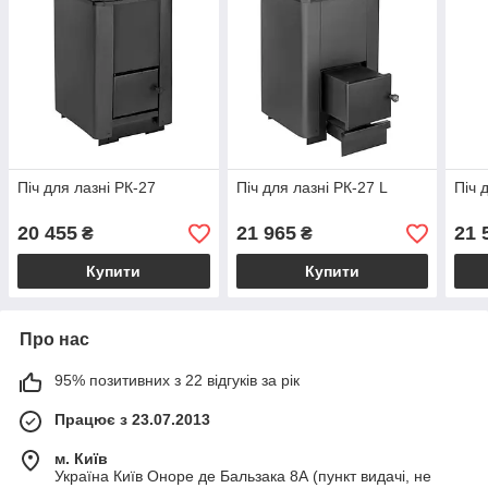
Піч для лазні РК-27
Піч для лазні РК-27 L
Піч 
20 455
21 965
21 
₴
₴
Купити
Купити
Про нас
95% позитивних з 22 відгуків за рік
Працює з 23.07.2013
м. Київ
Україна Київ Оноре де Бальзака 8А (пункт видачі, не