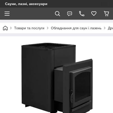
Сауни, лазні, аксесуари
Товари та послуги
Обладнання для саун і лазень
Дро