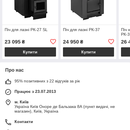
Піч для лазні РК-27 SL
Піч для лазні РК-37
Піч 
РК-3
23 095
24 950
26 
₴
₴
Купити
Купити
Про нас
95% позитивних з 22 відгуків за рік
Працює з 23.07.2013
м. Київ
Україна Київ Оноре де Бальзака 8А (пункт видачі, не
магазин), Київ, Україна
Контакти