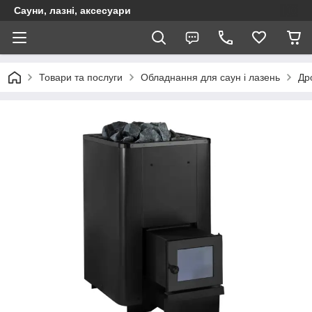
Сауни, лазні, аксесуари
Товари та послуги
Обладнання для саун і лазень
Дро