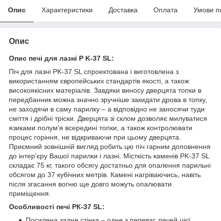
Опис
Характеристики
Доставка
Оплата
Умови п
Опис
Опис печі для лазні P
K-37 SL:
Піч для лазні PK-37 SL спроектована і виготовлена з
використанням європейських стандартів якості, а також
високоякісних матеріалів. Завдяки виносу дверцята топки в
передбанник можна значно зручніше закидати дрова в топку,
не заходячи в саму парилку – а відповідно не заносячи туди
сміття і дрібні тріски. Дверцята зі склом дозволяє милуватися
язиками полум'я всередині топки, а також контролювати
процес горіння, не відкриваючи при цьому дверцята.
Приємний зовнішній вигляд робить цю піч гарним доповнення
до інтер'єру Вашої парилки і лазні. Місткість каменів PK-37 SL
складає 75 кг, такого обсягу достатньо для опалення парильні
обсягом до 37 кубічних метрів. Камені нагріваючись, навіть
після згасання вогню ще довго можуть опалювати
приміщення.
Особливості печі РК-37 SL:
Посилена задня стінка – одне з переваг, печей цієї