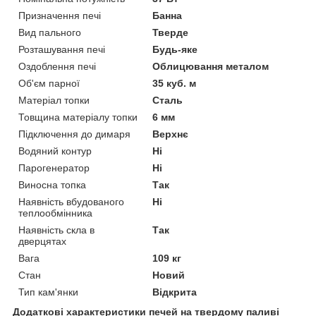
Призначення печі
Банна
Вид пального
Тверде
Розташування печі
Будь-яке
Оздоблення печі
Облицювання металом
Об'єм парної
35 куб. м
Матеріал топки
Сталь
Товщина матеріалу топки
6 мм
Підключення до димаря
Верхнє
Водяний контур
Ні
Парогенератор
Ні
Виносна топка
Так
Наявність вбудованого
Ні
теплообмінника
Наявність скла в
Так
дверцятах
Вага
109 кг
Стан
Новий
Тип кам'янки
Відкрита
Додаткові характеристики печей на твердому паливі