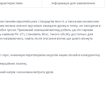
арактеристики
Інформація для замовлення
ористанням європейських стандартів якості, а також високоякісних
ник можна значно зручніше закидати дрова в топку, не заходячи в
дрібні тріски. Приємний зовнішній вигляд робить цю піч гарним
ь каменів PK-27 L становить 60 кг, такого обсягу достатньо для
ні нагріваючись, навіть після згасання вогню ще довго можуть
єї серії, інженери перетворили недолік інших печей в конкурентну
мерційних лазень;
ий нагрів і економна витрата дров.