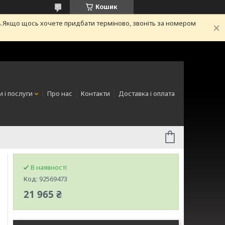
Кошик
.Якщо щось хочете придбати терміново, звоніть за номером
 і послуги
Про нас
Контакти
Доставка і оплата
В наявності
Код:
92569473
21 965 ₴