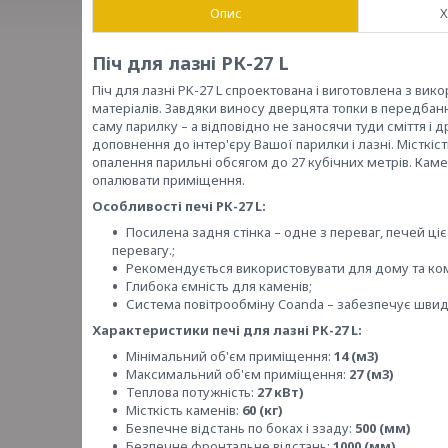
Опис
Х
Піч для лазні РК-27 L
Піч для лазні PK-27 L спроектована і виготовлена з вик
матеріалів. Завдяки виносу дверцята топки в передбан
саму парилку – а відповідно не заносячи туди сміття і 
доповнення до інтер'єру Вашої парилки і лазні. Місткіст
опалення парильні обсягом до 27 кубічних метрів. Каме
опалювати приміщення.
Особливості печі РК-27 L:
Посилена задня стінка – одне з переваг, печей ці
перевагу.;
Рекомендується використовувати для дому та ко
Глибока ємність для каменів;
Система повітрообміну Coanda – забезпечує швидк
Характеристики печі для лазні РК-27 L:
Мінімальний об'єм приміщення:
14 (м3)
Максимальний об'єм приміщення:
27 (м3)
Теплова потужність:
27 кВт)
Місткість каменів:
60 (кг)
Безпечне відстань по боках і ззаду:
500 (мм)
Безпечне фронтальне відстань:
1000 (мм)