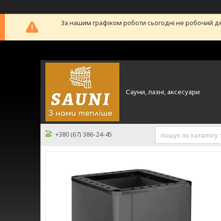
За нашим графіком роботи сьогодні не робочий д
Сауни, лазні, аксесуари
+380 (67) 386-24-45