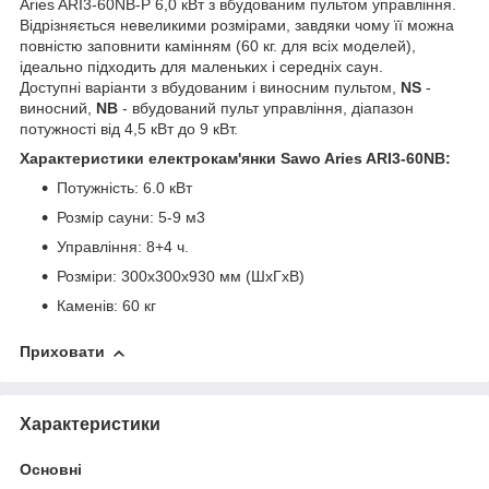
Aries ARI3-60NB-P 6,0 кВт з вбудованим пультом управління.
Відрізняється невеликими розмірами, завдяки чому її можна
повністю заповнити
камінням
(60 кг. для всіх моделей),
ідеально підходить для маленьких і середніх саун.
Доступні варіанти з вбудованим і виносним пультом,
NS
-
виносний,
NB
- вбудований пульт управління, діапазон
потужності від 4,5 кВт до 9 кВт.
Характеристики електрокам'янки Sawo Aries ARI3-60NB:
Потужність: 6.0 кВт
Розмір сауни: 5-9 м3
Управління: 8+4 ч.
Розміри: 300х300х930 мм (ШхГхВ)
Каменів: 60 кг
Приховати
Характеристики
Основні