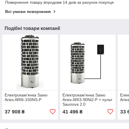
Повернення товару впродовж 14 днів за рахунок покупця
Всі умови повернення
Подібні товари компанії
Електрокам'янка Sawo
Електрокам'янка Sawo
Елек
Aries ARI6-150NS-P
Aries ARI3-90Ni2-P + пульт
Arie
Saunova 2.0
37 908
41 496
33 
₴
₴