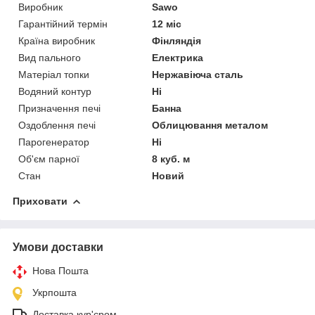
Виробник
Sawo
Гарантійний термін
12 міс
Країна виробник
Фінляндія
Вид пального
Електрика
Матеріал топки
Нержавіюча сталь
Водяний контур
Ні
Призначення печі
Банна
Оздоблення печі
Облицювання металом
Парогенератор
Ні
Об'єм парної
8 куб. м
Стан
Новий
Приховати
Умови доставки
Нова Пошта
Укрпошта
Доставка кур'єром