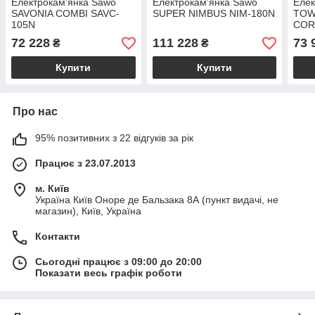
Електрокам'янка Sawo
Електрокам'янка Sawo
Елек
SAVONIA COMBI SAVC-
SUPER NIMBUS NIM-180N
TOW
105N
COR
72 228
111 228
73 
₴
₴
Купити
Купити
Про нас
95% позитивних з 22 відгуків за рік
Працює з 23.07.2013
м. Київ
Україна Київ Оноре де Бальзака 8А (пункт видачі, не
магазин), Київ, Україна
Контакти
Сьогодні працює з 09:00 до 20:00
Показати весь графік роботи