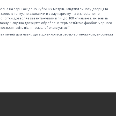
хована на парні аж до 35 кубічних метрів. Завдяки виносу дверцята
рова в топку, не заходячи в саму парилку – а відповідно не
ої сітки дозволяє завантажувати в піч до 100 кг каменів, які навіть
и парну. Чавунна дверцята оброблена термостійкою фарбою чорного
юється навіть після тривалої експлуатації.
ва печей для лазні, що відрізняються своєю ергономікою, високими