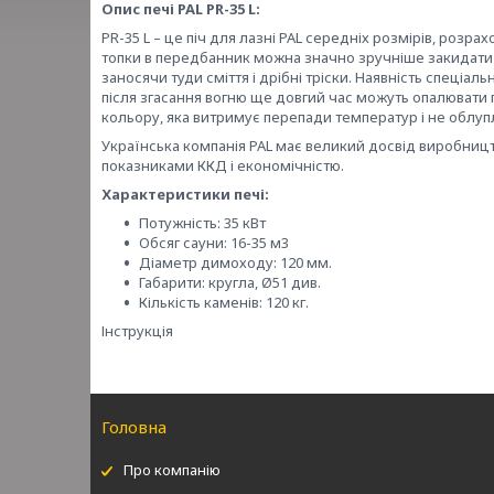
Опис печі PAL PR-35 L:
PR-35 L – це піч для лазні PAL середніх розмірів, розра
топки в передбанник можна значно зручніше закидати д
заносячи туди сміття і дрібні тріски. Наявність спеціальн
після згасання вогню ще довгий час можуть опалюват
кольору, яка витримує перепади температур і не облупл
Українська компанія PAL має великий досвід виробницт
показниками ККД і економічністю.
Характеристики печі:
Потужність: 35 кВт
Обсяг сауни: 16-35 м3
Діаметр димоходу: 120 мм.
Габарити: кругла, Ø51 див.
Кількість каменів: 120 кг.
Інструкція
Головна
Про компанію