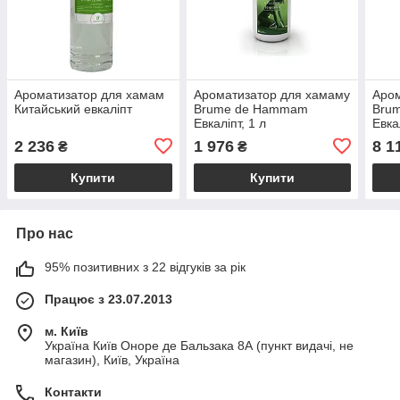
Ароматизатор для хамам
Ароматизатор для хамаму
Аром
Китайський евкаліпт
Brume de Hammam
Bru
Евкаліпт, 1 л
Евка
2 236
1 976
8 1
₴
₴
Купити
Купити
Про нас
95% позитивних з 22 відгуків за рік
Працює з 23.07.2013
м. Київ
Україна Київ Оноре де Бальзака 8А (пункт видачі, не
магазин), Київ, Україна
Контакти