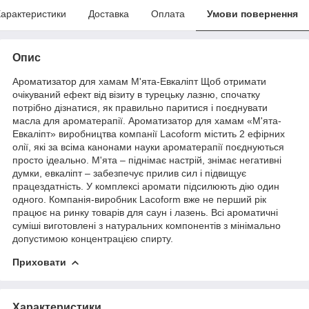
арактеристики
Доставка
Оплата
Умови повернення
Опис
Ароматизатор
для хамам М'ята-Евкаліпт Щоб отримати
очікуваний ефект від візиту в турецьку лазню, спочатку
потрібно дізнатися, як правильно паритися і поєднувати
масла для ароматерапії. Ароматизатор для хамам «М'ята-
Евкаліпт» виробництва компанії Lacoform містить 2 ефірних
олії, які за всіма канонами науки ароматерапії поєднуються
просто ідеально. М'ята – піднімає настрій, знімає негативні
думки, евкаліпт – забезпечує прилив сил і підвищує
працездатність. У комплексі аромати підсилюють дію один
одного. Компанія-виробник Lacoform вже не перший рік
працює на ринку товарів для саун і лазень. Всі ароматичні
суміші виготовлені з натуральних компонентів з мінімально
допустимою концентрацією спирту.
Приховати
Характеристики