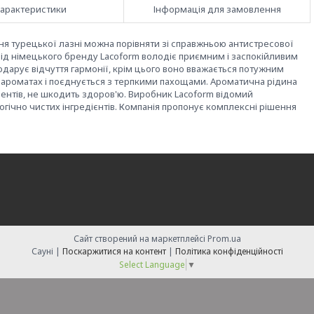
арактеристики
Інформація для замовлення
я турецької лазні можна порівняти зі справжньою антистресової
від німецького бренду Lacoform володіє приємним і заспокійливим
одарує відчуття гармонії, крім цього воно вважається потужним
ароматах і поєднується з терпкими пахощами. Ароматична рідина
ентів, не шкодить здоров'ю. Виробник Lacoform відомий
ічно чистих інгредієнтів. Компанія пропонує комплексні рішення
Сайт створений на маркетплейсі
Prom.ua
Сауні |
Поскаржитися на контент
|
Політика конфіденційності
Select Language
▼