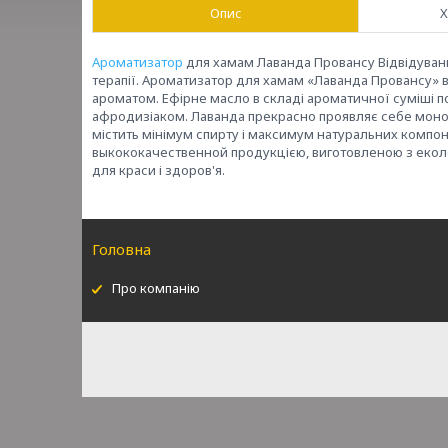
Опис
Х
Ароматизатор
для хамам Лаванда Провансу Відвідуванн
терапії. Ароматизатор для хамам «Лаванда Провансу» 
ароматом. Ефірне масло в складі ароматичної суміші п
афродизіаком. Лаванда прекрасно проявляє себе моно
містить мінімум спирту і максимум натуральних компон
выкококачественной продукцією, виготовленою з еколог
для краси і здоров'я.
Головна
Про компанію