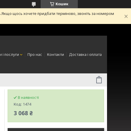
Кошик
.Якщо щось хочете придбати терміново, звоніть за номером
 і послуги
Про нас
Контакти
Доставка і оплата
В наявності
Код:
1474
3 068 ₴