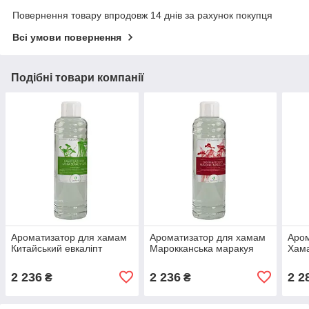
Повернення товару впродовж 14 днів за рахунок покупця
Всі умови повернення
Подібні товари компанії
Ароматизатор для хамам
Ароматизатор для хамам
Аром
Китайський евкаліпт
Марокканська маракуя
Хам
2 236
2 236
2 2
₴
₴