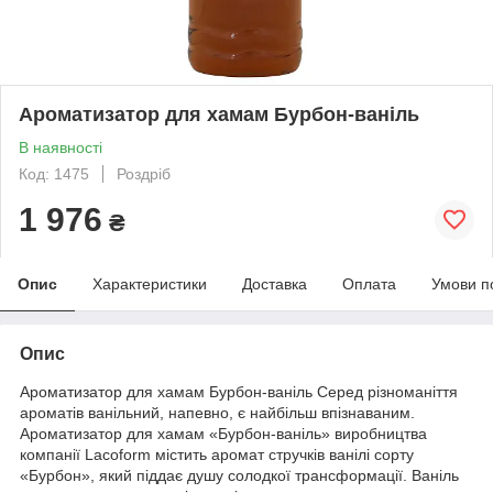
Ароматизатор для хамам Бурбон-ваніль
В наявності
Код: 1475
Роздріб
1 976
₴
Опис
Характеристики
Доставка
Оплата
Умови п
Опис
Ароматизатор
для хамам Бурбон-ваніль Серед різноманіття
ароматів ванільний, напевно, є найбільш впізнаваним.
Ароматизатор для хамам «Бурбон-ваніль» виробництва
компанії Lacoform містить аромат стручків ванілі сорту
«Бурбон», який піддає душу солодкої трансформації. Ваніль