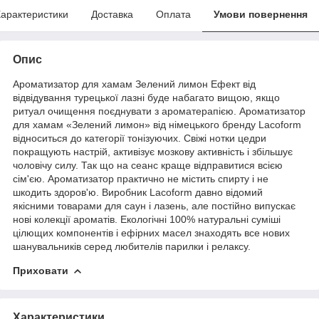
арактеристики
Доставка
Оплата
Умови повернення
Опис
Ароматизатор
для хамам Зелений лимон Ефект від
відвідування турецької лазні буде набагато вищою, якщо
ритуал очищення поєднувати з ароматерапією. Ароматизатор
для хамам «Зелений лимон» від німецького бренду Lacoform
відноситься до категорії тонізуючих. Свіжі нотки цедри
покращують настрій, активізує мозкову активність і збільшує
чоловічу силу. Так що на сеанс краще відправитися всією
сім'єю. Ароматизатор практично не містить спирту і не
шкодить здоров'ю. Виробник Lacoform давно відомий
якісними товарами для саун і лазень, але постійно випускає
нові колекції ароматів. Екологічні 100% натуральні суміші
цілющих компонентів і ефірних масел знаходять все нових
шанувальників серед любителів парилки і релаксу.
Приховати
Характеристики