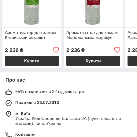
Ароматизатор для хамам
Ароматизатор для хамам
Аром
Китайський евкаліпт
Марокканська маракуя
Хам
2 236
2 236
2 2
₴
₴
Купити
Купити
Про нас
95% позитивних з 22 відгуків за рік
Працює з 23.07.2013
м. Київ
Україна Київ Оноре де Бальзака 8А (пункт видачі, не
магазин), Київ, Україна
Контакти