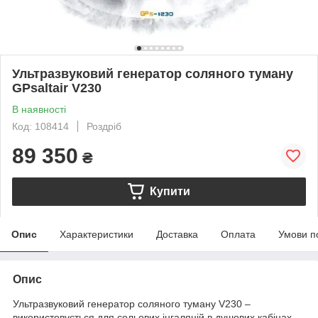
Ультразвуковий генератор соляного туману
GPsaltair V230
В наявності
Код: 108414
Роздріб
89 350
₴
Купити
Опис
Характеристики
Доставка
Оплата
Умови п
Опис
Ультразвуковий генератор соляного туману V230 –
використовується для сольових інгаляцій в душових кабінах,