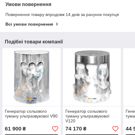
Умови повернення
Повернення товару впродовж 14 днів за рахунок покупця
Всі умови повернення
Подібні товари компанії
Генератор сольового
Генератор сольового
Гене
туману ультразвукової V90
туману ультразвукової
тума
V120
61 900
74 170
44 
₴
₴