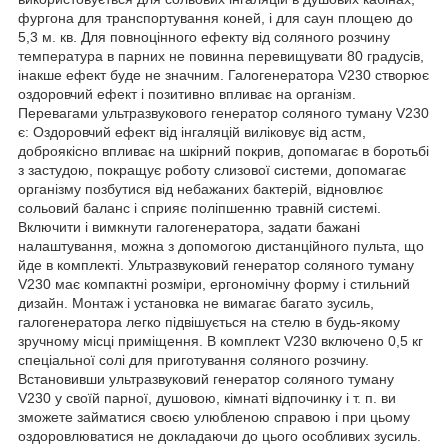
фургона для транспортування коней, і для саун площею до
5,3 м. кв. Для повноцінного ефекту від соляного розчину
температура в парних не повинна перевищувати 80 градусів,
інакше ефект буде не значним. Галогенератора V230 створює
оздоровчий ефект і позитивно впливає на організм.
Перевагами ультразвукового генератор соляного туману V230
є: Оздоровчий ефект від інгаляцій виліковує від астм,
доброякісно впливає на шкірний покрив, допомагає в боротьбі
з застудою, покращує роботу слизової системи, допомагає
організму позбутися від небажаних бактерій, відновлює
сольовий баланс і сприяє поліпшенню травній системі.
Включити і вимкнути галогенератора, задати бажані
налаштування, можна з допомогою дистанційного пульта, що
йде в комплекті. Ультразвуковий генератор соляного туману
V230 має компактні розміри, ергономічну форму і стильний
дизайн. Монтаж і установка не вимагає багато зусиль,
галогенератора легко підвішується на стелю в будь-якому
зручному місці приміщення. В комплект V230 включено 0,5 кг
спеціальної солі для приготування соляного розчину.
Встановивши ультразвуковий генератор соляного туману
V230 у своїй парної, душовою, кімнаті відпочинку і т. п. ви
зможете займатися своєю улюбленою справою і при цьому
оздоровлюватися не докладаючи до цього особливих зусиль.