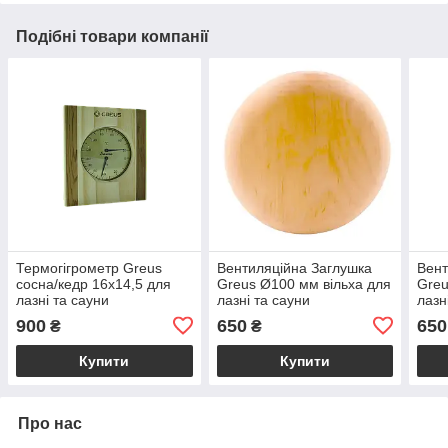
Подібні товари компанії
Термогігрометр Greus
Вентиляційна Заглушка
Вент
сосна/кедр 16х14,5 для
Greus Ø100 мм вільха для
Greu
лазні та сауни
лазні та сауни
лазн
900
650
650
₴
₴
Купити
Купити
Про нас