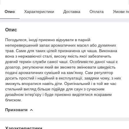
Опис
Характеристики
Доставка
Оплата
Умови п
Опис
Погодьтеся, іноді приємно відчувати в парній
неперевершений запах ароматичних масел або духмяних
трав. Саме для таких цілей призначена ця чаша. Виконана
вона з нержавіючої сталі, високу якість якої забезпечить
довгий термін служби самої чаші. Особливістю даної чаші є
дозатор, регулюючи який ви зможете змінювати швидкість
подачі ароматичних сумішей на кам'янку. Сам регулятор
досить простий і надійний в експлуатації, завдяки чому, з них
зможуть впоратися навіть діти. Оригінальний і в той же час
стильний вигляд більше підійде для саун з сучасним
дизайном інтер'єру і буде приємно виділятися яскравим
блиском.
Приховати
Характеристики