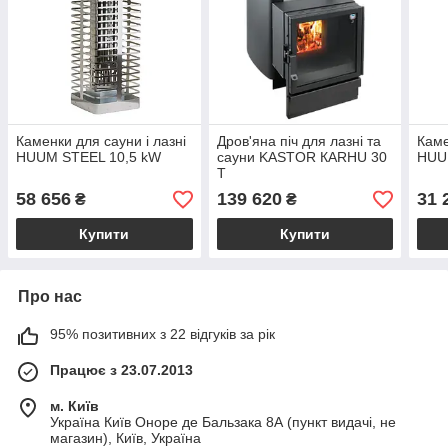
Каменки для сауни і лазні
Дров'яна піч для лазні та
Каме
HUUM STEEL 10,5 kW
сауни KASTOR КARHU 30
HUU
T
58 656
139 620
31 
₴
₴
Купити
Купити
Про нас
95% позитивних з 22 відгуків за рік
Працює з 23.07.2013
м. Київ
Україна Київ Оноре де Бальзака 8А (пункт видачі, не
магазин), Київ, Україна