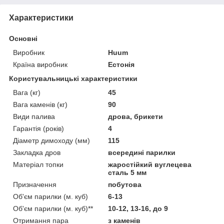
Характеристики
Основні
Виробник
Huum
Країна виробник
Естонія
Користувальницькі характеристики
Вага (кг)
45
Вага каменів (кг)
90
Види палива
дрова, брикети
Гарантія (років)
4
Діаметр димоходу (мм)
115
Закладка дров
всередині парилки
Матеріал топки
жаростійкий вуглецева
сталь 5 мм
Призначення
побутова
Об'єм парилки (м. куб)
6-13
Об'єм парилки (м. куб)**
10-12, 13-16, до 9
Отримання пара
з каменів