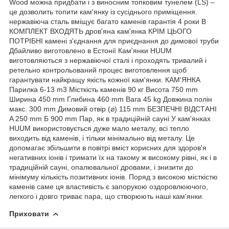
Wood можна придбати і з виносним топковим тунелем (LS) –
це дозволить топити кам'янку із сусіднього приміщення.
нержавіюча сталь вміщує багато каменів гарантія 4 роки В
КОМПЛЕКТ ВХОДЯТЬ дров'яна кам'янка КРІМ ЦЬОГО
ПОТРІБНІ камені з'єднання для приєднання до димової труби
Дбайливо виготовлено в Естонії Кам'янки HUUM
виготовляються з нержавіючої сталі і проходять тривалий і
ретельно контрольований процес виготовлення щоб
гарантувати найкращу якість кожної кам'янки. КАМ'ЯНКА
Парилка 6-13 m3 Місткість каменів 90 кг Висота 750 mm
Ширина 450 mm Глибина 460 mm Вага 45 kg Довжина полін
макс. 300 mm Димовий отвір (⌀) 115 mm БЕЗПЕЧНІ ВІДСТАНІ
A 250 mm Б 900 mm Пар, як в традиційній сауні У кам'янках
HUUM використовується дуже мало металу, всі тепло
виходить від каменів, і тільки мінімально від металу. Це
допомагає збільшити в повітрі вміст корисних для здоров'я
негативних іонів і тримати їх на такому ж високому рівні, як і в
традиційній сауні, опалювальної дровами, і знизити до
мінімуму кількість позитивних іонів. Поряд з високою місткістю
каменів саме ця властивість є запорукою оздоровлюючого,
легкого і довго триває пара, що створюють наші кам'янки.
Приховати