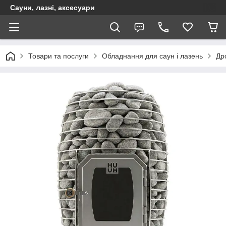
Сауни, лазні, аксесуари
Товари та послуги
Обладнання для саун і лазень
Дро