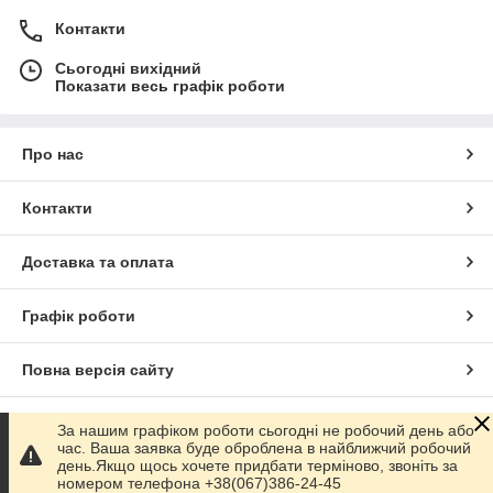
Контакти
Сьогодні вихідний
Показати весь графік роботи
Про нас
Контакти
Доставка та оплата
Графік роботи
Повна версія сайту
Сайт створено на маркетплейсі
Prom.ua
За нашим графіком роботи сьогодні не робочий день або
час. Ваша заявка буде оброблена в найближчий робочий
день.Якщо щось хочете придбати терміново, звоніть за
Політика конфіденційності
номером телефона +38(067)386-24-45