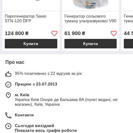
Парогенератор Sawo
Генератор сольового
Гене
STN-120 DFP
туману ультразвукової V90
тума
124 800
61 900
44 
₴
₴
Купити
Купити
Про нас
95% позитивних з 22 відгуків за рік
Працює з 23.07.2013
м. Київ
Україна Київ Оноре де Бальзака 8А (пункт видачі, не
магазин), Київ, Україна
Контакти
Сьогодні вихідний
Показати весь графік роботи