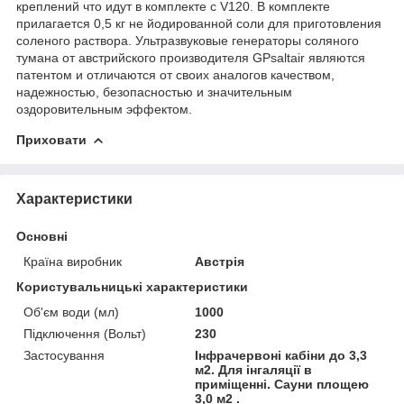
креплений что идут в комплекте с V120. В комплекте
прилагается 0,5 кг не йодированной соли для приготовления
соленого раствора. Ультразвуковые генераторы соляного
тумана от австрийского производителя GPsaltair являются
патентом и отличаются от своих аналогов качеством,
надежностью, безопасностью и значительным
оздоровительным эффектом.
Приховати
Характеристики
Основні
Країна виробник
Австрія
Користувальницькі характеристики
Об'єм води (мл)
1000
Підключення (Вольт)
230
Застосування
Інфрачервоні кабіни до 3,3
м2. Для інгаляції в
приміщенні. Сауни площею
3,0 м2 .