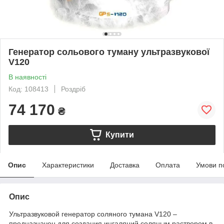
Генератор сольового туману ультразвукової
V120
В наявності
Код: 108413
Роздріб
74 170
₴
Купити
Опис
Характеристики
Доставка
Оплата
Умови п
Опис
Ультразвуковой генератор соляного тумана V120 –
предназначен для создания ингаляций соляным раствором в