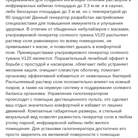
инфракрасных кабинах площадью до 3.3 м.кв. и в саунах,
либо биосаунах площадью до 3 м.кв. но с температурой до
80 градусов! Данный генератор разработан австрийскими
специалистами для повышения иммунитета и улучшения
здоровья. В отличие от обыденных небулайзеров с масками,
ультразвуковой генератор соляного тумана V120 распыляет
раствор соли равномерно по всему помещению, не
привязывает к маске, и позволяет дышать в комфортной
позе. Преимуществами ультразвукового генератор соляного
тумана V120 являются: Поразительный лечебный эффект в
борьбе с простудой и насморком, облегчает либо устраняет
желание кашля, очищает слизистую оболочку, помогает
организму эффективней избавиться от нежеланных бактерий.
Распыляемый раствор соли положительно влияет на кожный
покров, а также на нервную систему и поддержание солевого
баланса организма. Управление галогенератором
происходит с помощью дистанционного пульта, это сделает
ваш отдых значительно комфортней и избавит от лишних
движений. Компактные габаритные размеры, и стильный
визуальный вид позволят разместить генератор соли в любом
уголку парной, инфракрасной кабины либо жилого
помещения. Для установки галогенератора достаточно его
просто закрепить на желаемой поверхности с помощью