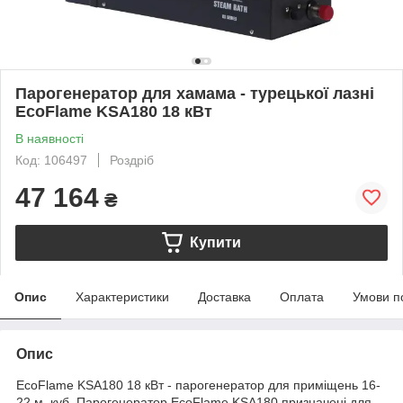
Парогенератор для хамама - турецької лазні
EcoFlame KSA180 18 кВт
В наявності
Код: 106497
Роздріб
47 164
₴
Купити
Опис
Характеристики
Доставка
Оплата
Умови п
Опис
EcoFlame
KSA180 18 кВт -
парогенератор
для приміщень 16-
22 м. куб. Парогенератор EcoFlame KSA180 призначені для