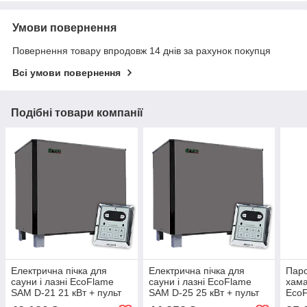
Умови повернення
Повернення товару впродовж 14 днів за рахунок покупця
Всі умови повернення
Подібні товари компанії
Електрична пічка для
Електрична пічка для
Паро
сауни і лазні EcoFlame
сауни і лазні EcoFlame
хама
SAM D-21 21 кВт + пульт
SAM D-25 25 кВт + пульт
EcoF
CON6
CON6