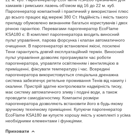
хамамів і римських лазень об'ємом від 16 до 22 м. куб.
Парогенератор компактний і практичний у використанні плюс
до всього працює від мережі 380 Ст. Надійність і якість такого
приладу обумовлено визнанням багатьох користувачів і двох
річною гарантією. Перевагами парогенератор EcoFlame
KSA180 є: В комплект парогенератора входить виносний
пульт управління, парова форсунка і клапан автоматичного
очищення. В парогенераторі встановлені якісні, посилені
Тени гарантують довгий експлуатаційний термін. Виносний
пульт управління дозволяє програмувати час роботи
парогенератора, управляти освітленням і вентиляцією в
приміщенні, фіксувати температуру і час. Всередині
парогенератора використовується спеціальна дренажна
система забезпечує ретельне промивання Тенів від накипу і
окалини. Пристрій здатне контролювати надмірність тиску,
має систему автоматичного зливу і подачі води, а також
проводити самодіагностику. Компактні розміри
парогенератора дозволяють встановити його в будь-якому
зручному технічному приміщенні. Купуючи парогенератор
EcoFlame KSA180 ви купуєте хорошу якість у комплекті з усіма
необхідними елементами і функціями.
Приховати