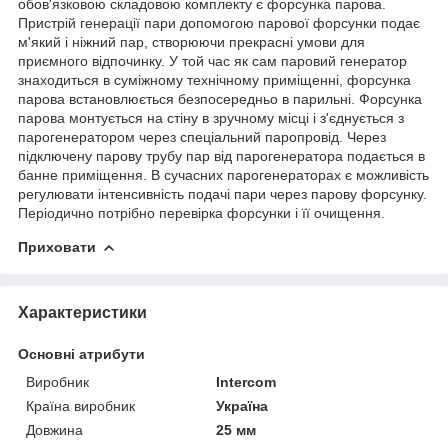
обов'язковою складовою комплекту є форсунка парова.
Пристрій генерації пари допомогою парової форсунки подає
м'який і ніжний пар, створюючи прекрасні умови для
приємного відпочинку. У той час як сам паровий генератор
знаходиться в суміжному технічному приміщенні, форсунка
парова встановлюється безпосередньо в парильні. Форсунка
парова монтується на стіну в зручному місці і з'єднується з
парогенератором через спеціальний паропровід. Через
підключену парову трубу пар від парогенератора подається в
банне приміщення. В сучасних парогенераторах є можливість
регулювати інтенсивність подачі пари через парову форсунку.
Періодично потрібно перевірка форсунки і її очищення.
Приховати
Характеристики
Основні атрибути
Виробник
Intercom
Країна виробник
Україна
Довжина
25 мм