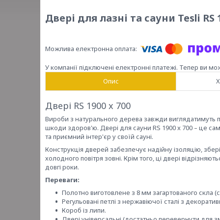
Двері для лазні та сауни Tesli RS 
У компанії підключені електронні платежі. Тепер ви мо
Опис
Х
Двері RS 1900 x 700
Вироби з натурального дерева завжди виглядатимуть п
шкоди здоров'ю. Двері для сауни RS 1900 x 700 – це с
та приємний інтер'єр у своїй сауні.
Конструкція дверей забезпечує надійну ізоляцію, збер
холодного повітря зовні. Крім того, ці двері відрізняю
довгі роки.
Переваги:
Полотно виготовлене з 8 мм загартованого скла (ст
Регульовані петлі з нержавіючої сталі з декорат
Короб із липи.
Двері універсальні (достатньо перевернути для змі