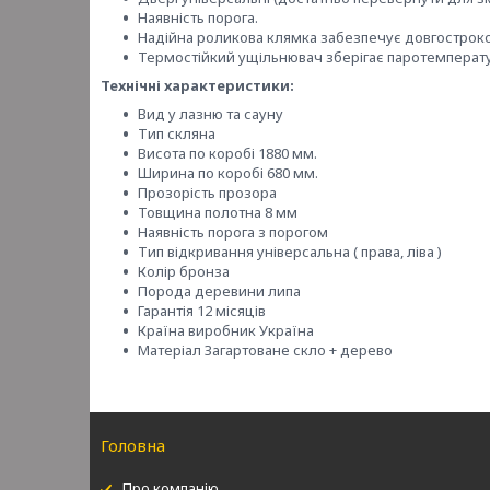
Наявність порога.
Надійна роликова клямка забезпечує довгостроко
Термостійкий ущільнювач зберігає паротемператур
Технічні характеристики:
Вид у лазню та сауну
Тип скляна
Висота по коробі 1880 мм.
Ширина по коробі 680 мм.
Прозорість прозора
Товщина полотна 8 мм
Наявність порога з порогом
Тип відкривання універсальна ( права, ліва )
Колір бронза
Порода деревини липа
Гарантія 12 місяців
Країна виробник Україна
Матеріал Загартоване скло + дерево
Головна
Про компанію