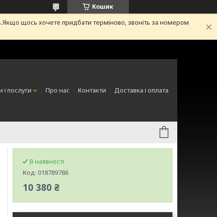
Кошик
.Якщо щось хочете придбати терміново, звоніть за номером
 і послуги
Про нас
Контакти
Доставка і оплата
В наявності
Код:
018789786
10 380 ₴