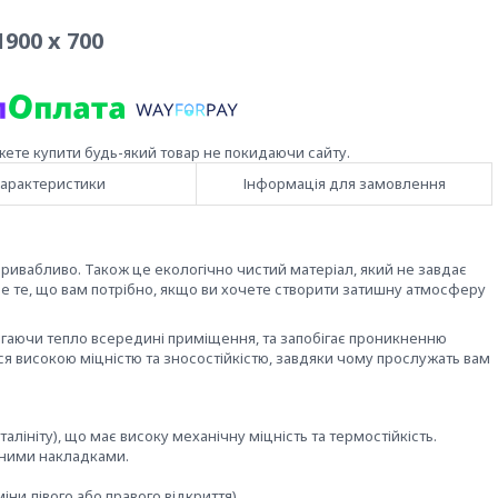
1900 x 700
жете купити будь-який товар не покидаючи сайту.
арактеристики
Інформація для замовлення
ривабливо. Також це екологічно чистий матеріал, який не завдає
аме те, що вам потрібно, якщо ви хочете створити затишну атмосферу
ігаючи тепло всередині приміщення, та запобігає проникненню
ться високою міцністю та зносостійкістю, завдяки чому прослужать вам
алініту), що має високу механічну міцність та термостійкість.
ивними накладками.
ни лівого або правого відкриття).