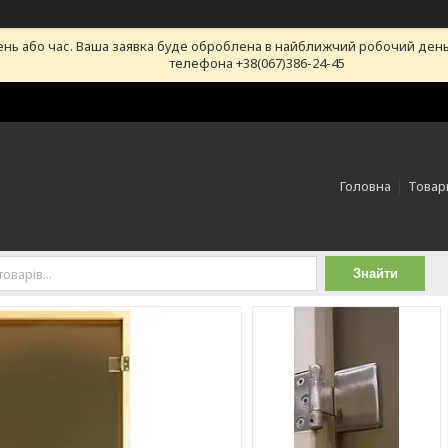
ень або час. Ваша заявка буде оброблена в найближчий робочий день
телефона +38(067)386-24-45
Головна
Товари
Знайти