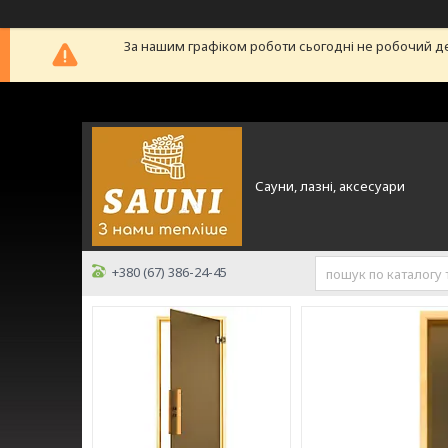
За нашим графіком роботи сьогодні не робочий д
Сауни, лазні, аксесуари
+380 (67) 386-24-45